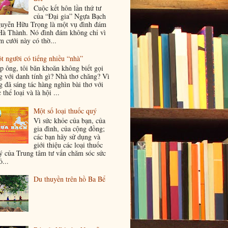
Cuộc kết hôn lần thứ tư
của “Đại gia” Ngựa Bạch
uyễn Hữu Trọng là một vụ đình đám
Hà Thành. Nó đình đám không chỉ vì
m cưới này có thờ...
t người có tiếng nhiều “nhà”
p ông, tôi băn khoăn không biết gọi
g với danh tính gì? Nhà thơ chăng? Vì
g đã sáng tác hàng nghìn bài thơ với
 thể loại và là hội ...
Một số loại thuốc quý
Vì sức khỏe của bạn, của
gia đình, của cộng đồng;
các bạn hãy sử dụng và
giới thiệu các loại thuốc
ý của Trung tâm tư vấn chăm sóc sức
...
Du thuyền trên hồ Ba Bể