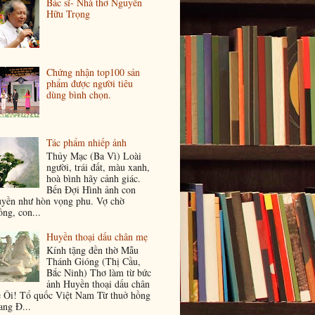
Bác sĩ- Nhà thơ Nguyễn
Hữu Trọng
Chứng nhận top100 sản
phẩm được người tiêu
dùng bình chọn.
Tác phẩm nhiếp ảnh
Thủy Mạc (Ba Vì) Loài
người, trái đất, màu xanh,
hoà bình hãy cảnh giác.
Bến Đợi Hình ảnh con
uyền như hòn vọng phu. Vợ chờ
ồng, con...
Huyền thoại dấu chân mẹ
Kính tặng đền thờ Mẫu
Thánh Gióng (Thị Cầu,
Bắc Ninh) Thơ làm từ bức
ảnh Huyền thoại dấu chân
 Ôi! Tổ quốc Việt Nam Từ thuở hồng
ang Đ...