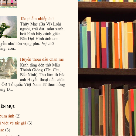
Tác phẩm nhiếp ảnh
Thủy Mạc (Ba Vì) Loài
người, trái đất, màu xanh,
hoà bình hãy cảnh giác.
Bến Đợi Hình ảnh con
uyền như hòn vọng phu. Vợ chờ
ồng, con...
Huyền thoại dấu chân mẹ
Kính tặng đền thờ Mẫu
Thánh Gióng (Thị Cầu,
Bắc Ninh) Thơ làm từ bức
ảnh Huyền thoại dấu chân
 Ôi! Tổ quốc Việt Nam Từ thuở hồng
ang Đ...
ÊN MỤC
bum ảnh
(2)
 viết về tác giả
(3)
ạc
(3)