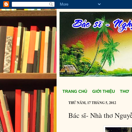
TRANG CHỦ
GIỚI THIỆU
THƠ
THỨ NĂM, 17 THÁNG 5, 2012
Bác sĩ- Nhà thơ Nguy