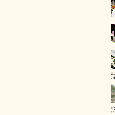
th
ch
mẹ
ho