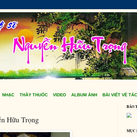
NHẠC
THẦY THUỐC
VIDEO
ALBUM ẢNH
BÀI VIẾT VỀ TÁC
BẢO 
ễn Hữu Trọng
MỤC 