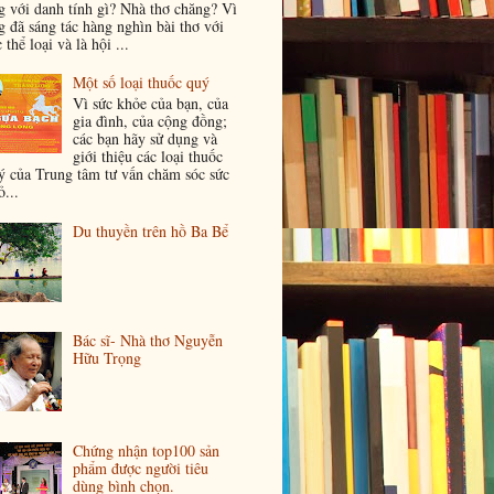
g với danh tính gì? Nhà thơ chăng? Vì
g đã sáng tác hàng nghìn bài thơ với
 thể loại và là hội ...
Một số loại thuốc quý
Vì sức khỏe của bạn, của
gia đình, của cộng đồng;
các bạn hãy sử dụng và
giới thiệu các loại thuốc
ý của Trung tâm tư vấn chăm sóc sức
...
Du thuyền trên hồ Ba Bể
Bác sĩ- Nhà thơ Nguyễn
Hữu Trọng
Chứng nhận top100 sản
phẩm được người tiêu
dùng bình chọn.