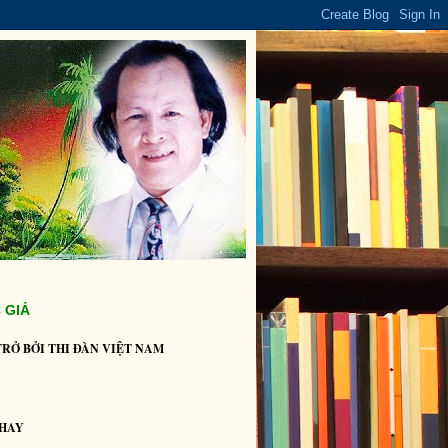
 GIẢ
TRỞ BỞI THI ĐÀN VIỆT NAM
HAY