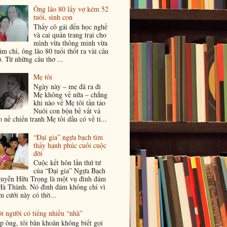
Ông lão 80 lấy vợ kém 52
tuổi, sinh con
Thấy cô gái đến học nghề
và cai quản trang trại cho
mình vừa thông minh vừa
ăm chỉ, ông lão 80 tuổi thốt ra vài câu
ơ. Từ những câu thơ ...
Mẹ tôi
Ngày này – mẹ đã ra đi
Mẹ không về nữa – chẳng
khi nào về Mẹ tôi tần tảo
Nuôi con bộn bề vất vả
o nề chiến tranh Mẹ tôi dẫu có về ti...
“Đại gia” ngựa bạch tìm
thấy hạnh phúc cuối cuộc
đời
Cuộc kết hôn lần thứ tư
của “Đại gia” Ngựa Bạch
uyễn Hữu Trọng là một vụ đình đám
Hà Thành. Nó đình đám không chỉ vì
m cưới này có thờ...
t người có tiếng nhiều “nhà”
p ông, tôi băn khoăn không biết gọi