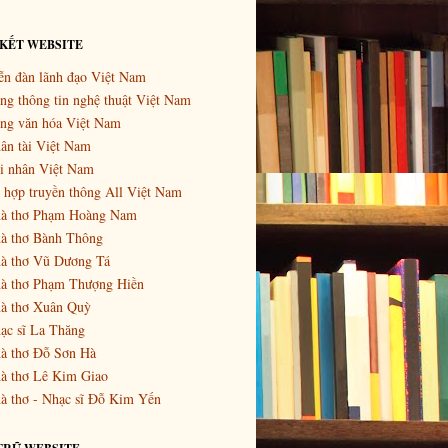
 KẾT WEBSITE
ễn đàn lãnh đạo Việt Nam
ng thông tin nghệ thuật Việt Nam
ng văn hóa Việt Nam
ân tài Việt Nam
i nhân Việt Nam
 hợp truyền thông All Việt Nam
à thơ Phạm Hoàng Nam
à thơ Bành Thông
à thơ Vũ Dương Tá
à thơ Phạm Thượng Hiền
à thơ Xuân Quỳ
ạc sĩ La Thăng
à thơ Đỗ Sơn Hà
à thơ Lê Kim Giao
à thơ - Nhạc sĩ Đỗ Kim Yến