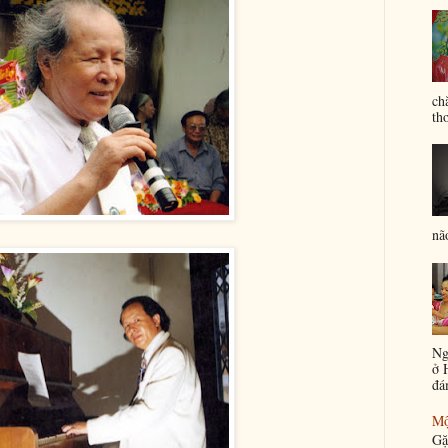
ch
th
nã
Ng
ở 
đá
Mộ
Gặ