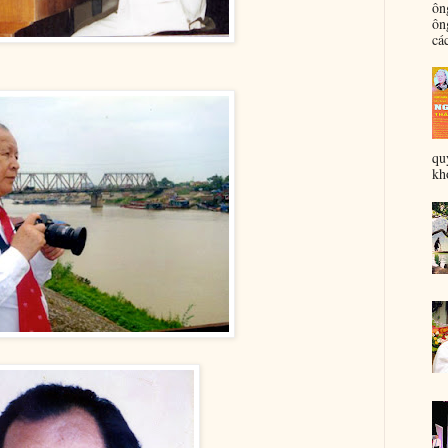
ôn
ôn
các
qu
khỏ