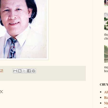
th
ch
mẹ
ho
:25
CHUY
o:
Al
Bài
Nh