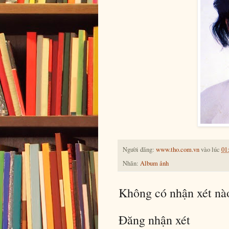
Người đăng:
www.tho.com.vn
vào lúc
01
Nhãn:
Album ảnh
Không có nhận xét nà
Đăng nhận xét