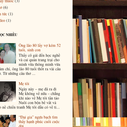
ầy thuốc
(3)
ơ
(6)
n tức
(1)
deo
(1)
ĐỌC NHIỀU
Ông lão 80 lấy vợ kém 52
tuổi, sinh con
Thấy cô gái đến học nghề
và cai quản trang trại cho
mình vừa thông minh vừa
ăm chỉ, ông lão 80 tuổi thốt ra vài câu
ơ. Từ những câu thơ ...
Mẹ tôi
Ngày này – mẹ đã ra đi
Mẹ không về nữa – chẳng
khi nào về Mẹ tôi tần tảo
Nuôi con bộn bề vất vả
o nề chiến tranh Mẹ tôi dẫu có về ti...
“Đại gia” ngựa bạch tìm
thấy hạnh phúc cuối cuộc
đời