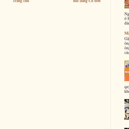
Trang chủ
Bài đăng Cũ hơn
Ng
ở 
đá
Mộ
Gặ
ôn
ôn
các
qu
khỏ