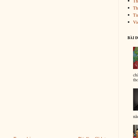
Th
Th
Ti
Vi
BÀI 
ch
th
nã