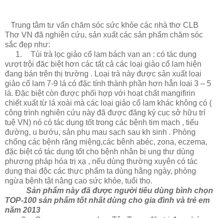
Trung tâm tư vấn chăm sóc sức khỏe các nhà thơ CLB
Thơ VN đã nghiên cứu, sản xuất các sản phẩm chăm sóc
sắc đẹp như:
1.
Túi trà lọc giảo cổ lam bách vạn an : có tác dụng
vượt trội đăc biệt hơn các tất cả các loại giảo cổ lam hiện
đang bán trên thị trường . Loại trà này được sản xuất loại
giảo cổ lam 7-9 lá có đặc tính thành phần hơn hẳn loại 3 – 5
lá. Đặc biệt còn được phối hợp với hoạt chất mangifirin
chiết xuất từ lá xoài mà các loại giảo cổ lam khác không có (
công trình nghiên cứu này đã được đăng ký cục sở hữu trí
tuệ VN) nó có tác dụng tốt trong các bệnh tim mạch , tiểu
đường, u bướu, sản phụ mau sạch sau kh sinh . Phòng
chống các bệnh răng miệng,các bênh abéc, zona, eczema,
đặc biệt có tác dụng tốt cho bệnh nhân bị ung thư dùng
phương pháp hóa trị xạ , nếu dùng thường xuyên có tác
dụng thai độc các thực phẩm ta dùng hằng ngày, phòng
ngừa bệnh tật nâng cao sức khỏe, tuổi thọ.
Sản phẩm này đã được người tiêu dùng bình chọn
TOP-100 sản phẩm tốt nhất dùng cho gia đình và trẻ em
năm 2013