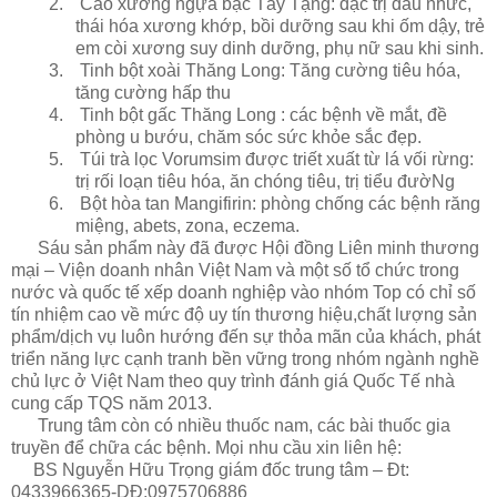
2.
Cao xương ngựa bạc Tây Tạng: đặc trị đau nhức,
thái hóa xương khớp, bồi dưỡng sau khi ốm dậy, trẻ
em còi xương suy dinh dưỡng, phụ nữ sau khi sinh.
3.
Tinh bột xoài Thăng Long: Tăng cường tiêu hóa,
tăng cường hấp thu
4.
Tinh bột gấc Thăng Long : các bệnh về mắt, đề
phòng u bướu, chăm sóc sức khỏe sắc đẹp.
5.
Túi trà lọc Vorumsim được triết xuất từ lá vối rừng:
trị rối loạn tiêu hóa, ăn chóng tiêu, trị tiểu đườNg
6.
Bột hòa tan Mangifirin: phòng chống các bệnh răng
miệng, abets, zona, eczema.
Sáu sản phẩm này đã được Hội đồng Liên minh thương
mại – Viện doanh nhân Việt Nam và một số tổ chức trong
nước và quốc tế xếp doanh nghiệp vào nhóm Top có chỉ số
tín nhiệm cao về mức độ uy tín thương hiệu,chất lượng sản
phẩm/dịch vụ luôn hướng đến sự thỏa mãn của khách, phát
triển năng lực cạnh tranh bền vững trong nhóm ngành nghề
chủ lực ở Việt Nam theo quy trình đánh giá Quốc Tế nhà
cung cấp TQS năm 2013.
Trung tâm còn có nhiều thuốc nam, các bài thuốc gia
truyền để chữa các bệnh. Mọi nhu cầu xin liên hệ:
BS Nguyễn Hữu Trọng giám đốc trung tâm – Đt:
0433966365-DĐ:0975706886