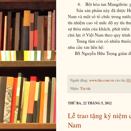
6.
Bột hòa tan Mangifirin:
Sáu sản phẩm này đã được Hội 
Nam và một số tổ chức trong nước
tín nhiệm cao về mức độ uy tín t
sự thỏa mãn của khách, phát triể
chủ lực ở Việt Nam theo quy trì
Trung tâm còn có nhiều thuốc na
nhu cầu xin liên hệ:
BS Nguyễn Hữu Trọng giám đốc
Người đăng:
www.tho.com.vn
vào lúc
03
Nhãn:
Tin tức
THỨ BA, 22 THÁNG 5, 2012
Lễ trao tặng kỷ niệm 
Nam