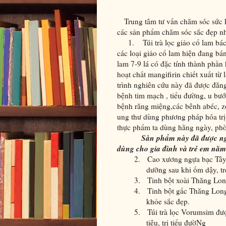
Trung tâm tư vấn chăm sóc sức k
các sản phẩm chăm sóc sắc đẹp n
1.
Túi trà lọc giảo cổ lam bác
các loại giảo cổ lam hiện đang bán 
lam 7-9 lá có đặc tính thành phần 
hoạt chất mangifirin chiết xuất từ
trình nghiên cứu này đã được đăng
bệnh tim mạch , tiểu đường, u bư
bệnh răng miệng,các bênh abéc, zo
ung thư dùng phương pháp hóa trị
thực phẩm ta dùng hằng ngày, phòn
Sản phẩm này đã được ng
dùng cho gia đình và trẻ em nă
2.
Cao xương ngựa bạc Tây 
dưỡng sau khi ốm dậy, tr
3.
Tinh bột xoài Thăng Lon
4.
Tinh bột gấc Thăng Long
khỏe sắc đẹp.
5.
Túi trà lọc Vorumsim được
tiêu, trị tiểu đườNg