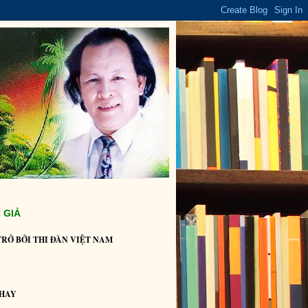
 GIẢ
TRỞ BỞI THI ĐÀN VIỆT NAM
HAY