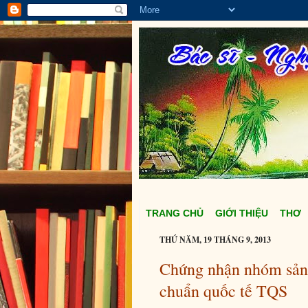
TRANG CHỦ
GIỚI THIỆU
THƠ
THỨ NĂM, 19 THÁNG 9, 2013
Chứng nhận nhóm sản 
chuẩn quốc tế TQS