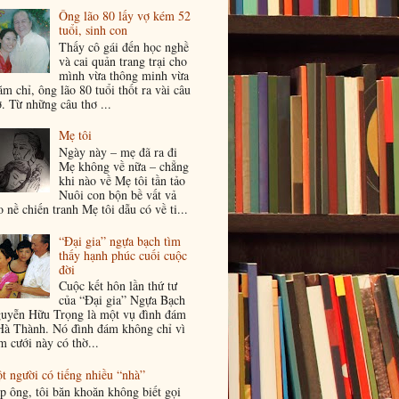
Ông lão 80 lấy vợ kém 52
tuổi, sinh con
Thấy cô gái đến học nghề
và cai quản trang trại cho
mình vừa thông minh vừa
ăm chỉ, ông lão 80 tuổi thốt ra vài câu
ơ. Từ những câu thơ ...
Mẹ tôi
Ngày này – mẹ đã ra đi
Mẹ không về nữa – chẳng
khi nào về Mẹ tôi tần tảo
Nuôi con bộn bề vất vả
o nề chiến tranh Mẹ tôi dẫu có về ti...
“Đại gia” ngựa bạch tìm
thấy hạnh phúc cuối cuộc
đời
Cuộc kết hôn lần thứ tư
của “Đại gia” Ngựa Bạch
uyễn Hữu Trọng là một vụ đình đám
Hà Thành. Nó đình đám không chỉ vì
m cưới này có thờ...
t người có tiếng nhiều “nhà”
p ông, tôi băn khoăn không biết gọi