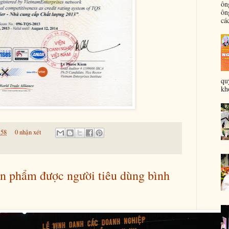
ôn
ôn
các
qu
khỏ
:58
0 nhận xét
n phẩm được người tiêu dùng bình