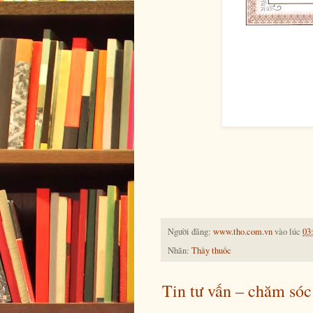
Người đăng:
www.tho.com.vn
vào lúc
03
Nhãn:
Thầy thuốc
Tin tư vấn – chăm sóc