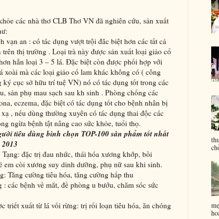
hỏe các nhà thơ CLB Thơ VN đã nghiên cứu, sản xuất
hư:
h vạn an : có tác dụng vượt trội đăc biệt hơn các tất cả
trên thị trường . Loại trà này được sản xuất loại giảo cổ
hơn hẳn loại 3 – 5 lá. Đặc biệt còn được phối hợp với
 lá xoài mà các loại giảo cổ lam khác không có ( công
 ký cục sở hữu trí tuệ VN) nó có tác dụng tốt trong các
ớu, sản phụ mau sạch sau kh sinh . Phòng chống các
na, eczema, đặc biệt có tác dụng tốt cho bệnh nhân bị
 xạ , nếu dùng thường xuyên có tác dụng thai độc các
g ngừa bệnh tật nâng cao sức khỏe, tuổi thọ.
ười tiêu dùng bình chọn TOP-100 sản phẩm tốt nhất
th
m 2013
ch
Tạng: đặc trị đau nhức, thái hóa xương khớp, bồi
ẻ em còi xương suy dinh dưỡng, phụ nữ sau khi sinh.
g: Tăng cường tiêu hóa, tăng cường hấp thu
 : các bệnh về mắt, đề phòng u bướu, chăm sóc sức
mẹ
 triết xuất từ lá vối rừng: trị rối loạn tiêu hóa, ăn chóng
ho