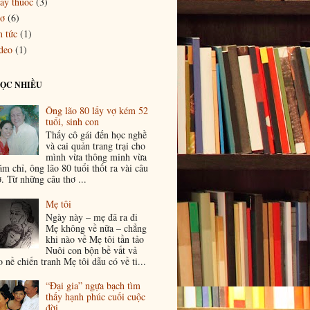
ầy thuốc
(3)
ơ
(6)
n tức
(1)
deo
(1)
ĐỌC NHIỀU
Ông lão 80 lấy vợ kém 52
tuổi, sinh con
Thấy cô gái đến học nghề
và cai quản trang trại cho
mình vừa thông minh vừa
ăm chỉ, ông lão 80 tuổi thốt ra vài câu
ơ. Từ những câu thơ ...
Mẹ tôi
Ngày này – mẹ đã ra đi
Mẹ không về nữa – chẳng
khi nào về Mẹ tôi tần tảo
Nuôi con bộn bề vất vả
o nề chiến tranh Mẹ tôi dẫu có về ti...
“Đại gia” ngựa bạch tìm
thấy hạnh phúc cuối cuộc
đời