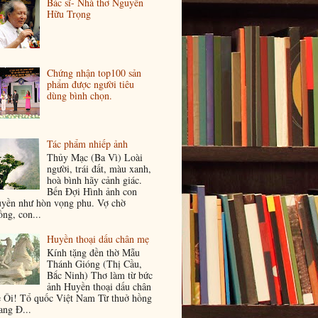
Bác sĩ- Nhà thơ Nguyễn
Hữu Trọng
Chứng nhận top100 sản
phẩm được người tiêu
dùng bình chọn.
Tác phẩm nhiếp ảnh
Thủy Mạc (Ba Vì) Loài
người, trái đất, màu xanh,
hoà bình hãy cảnh giác.
Bến Đợi Hình ảnh con
uyền như hòn vọng phu. Vợ chờ
ồng, con...
Huyền thoại dấu chân mẹ
Kính tặng đền thờ Mẫu
Thánh Gióng (Thị Cầu,
Bắc Ninh) Thơ làm từ bức
ảnh Huyền thoại dấu chân
 Ôi! Tổ quốc Việt Nam Từ thuở hồng
ang Đ...