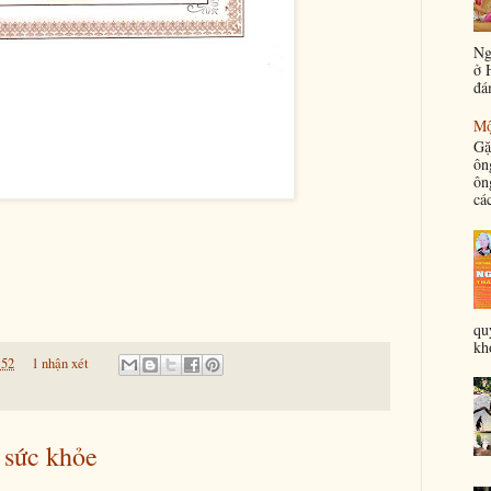
Ng
ở 
đá
Mộ
Gặ
ôn
ôn
các
qu
khỏ
:52
1 nhận xét
 sức khỏe