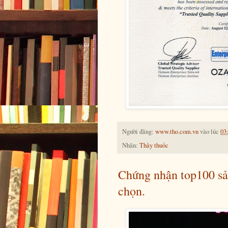
Người đăng:
www.tho.com.vn
vào lúc
03
Nhãn:
Thầy thuốc
Chứng nhận top100 sả
chọn.