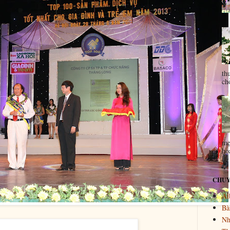
th
ch
mẹ
ho
CHUY
Al
Bài
Nh