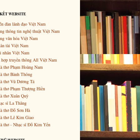
 KẾT WEBSITE
ễn đàn lãnh đạo Việt Nam
ng thông tin nghệ thuật Việt Nam
ng văn hóa Việt Nam
ân tài Việt Nam
i nhân Việt Nam
 hợp truyền thông All Việt Nam
à thơ Phạm Hoàng Nam
à thơ Bành Thông
à thơ Vũ Dương Tá
à thơ Phạm Thượng Hiền
à thơ Xuân Quỳ
ạc sĩ La Thăng
à thơ Đỗ Sơn Hà
à thơ Lê Kim Giao
à thơ - Nhạc sĩ Đỗ Kim Yến