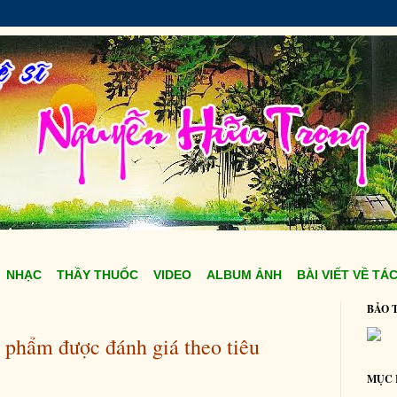
NHẠC
THẦY THUỐC
VIDEO
ALBUM ẢNH
BÀI VIẾT VỀ TÁC
BẢO 
phẩm được đánh giá theo tiêu
MỤC 