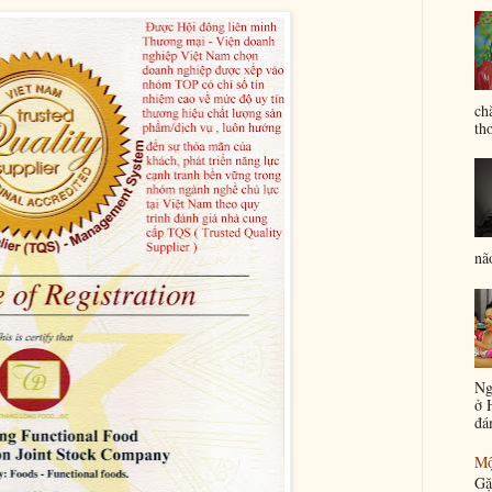
ch
th
nã
Ng
ở 
đá
Mộ
Gặ