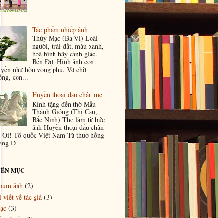
Tác phẩm nhiếp ảnh
Thủy Mạc (Ba Vì) Loài
người, trái đất, màu xanh,
hoà bình hãy cảnh giác.
Bến Đợi Hình ảnh con
uyền như hòn vọng phu. Vợ chờ
ồng, con...
Huyền thoại dấu chân mẹ
Kính tặng đền thờ Mẫu
Thánh Gióng (Thị Cầu,
Bắc Ninh) Thơ làm từ bức
ảnh Huyền thoại dấu chân
 Ôi! Tổ quốc Việt Nam Từ thuở hồng
ang Đ...
ÊN MỤC
bum ảnh
(2)
 viết về tác giả
(3)
ạc
(3)