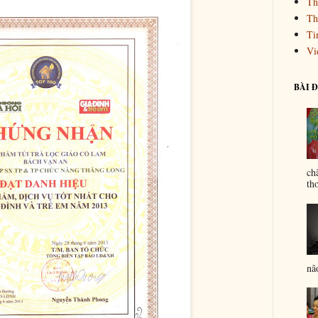
Th
Th
Ti
Vi
BÀI 
ch
th
nã