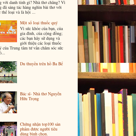
g với danh tính gì? Nhà thơ chăng? Vì
g đã sáng tác hàng nghìn bài thơ với
 thể loại và là hội ...
Một số loại thuốc quý
Vì sức khỏe của bạn, của
gia đình, của cộng đồng;
các bạn hãy sử dụng và
giới thiệu các loại thuốc
ý của Trung tâm tư vấn chăm sóc sức
...
Du thuyền trên hồ Ba Bể
Bác sĩ- Nhà thơ Nguyễn
Hữu Trọng
Chứng nhận top100 sản
phẩm được người tiêu
dùng bình chọn.