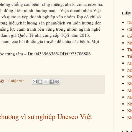
 phòng chống các bệnh răng miệng, abets, zona, eczema.
đồng Liên minh thương mại – Viện doanh nhân Việt
LIÊN
 và quốc tế xếp doanh nghiệp vào nhóm Top có chỉ số
Di
hương hiệu,chất lượng sản phẩm/dịch vụ luôn hướng đến
n năng lực cạnh tranh bền vững trong nhóm ngành nghề
Cổ
nh đánh giá Quốc Tế nhà cung cấp TQS năm 2013.
Cổ
m, các bài thuốc gia truyền để chữa các bệnh. Mọi
Nh
Th
 trung tâm – Đt: 0433966365-DĐ:0975706886
Tổ
Nh
Nh
Nh
:49
0 nhận xét
Nh
Nh
Nh
Nh
Nh
chương vì sự nghiệp Unesco Việt
Nh