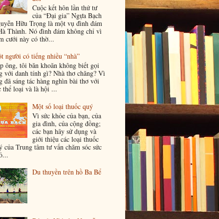
Cuộc kết hôn lần thứ tư
của “Đại gia” Ngựa Bạch
uyễn Hữu Trọng là một vụ đình đám
Hà Thành. Nó đình đám không chỉ vì
m cưới này có thờ...
t người có tiếng nhiều “nhà”
p ông, tôi băn khoăn không biết gọi
g với danh tính gì? Nhà thơ chăng? Vì
g đã sáng tác hàng nghìn bài thơ với
 thể loại và là hội ...
Một số loại thuốc quý
Vì sức khỏe của bạn, của
gia đình, của cộng đồng;
các bạn hãy sử dụng và
giới thiệu các loại thuốc
ý của Trung tâm tư vấn chăm sóc sức
...
Du thuyền trên hồ Ba Bể